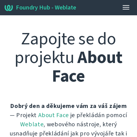
Foundry Hub - Weblate
Přep
navig
Zapojte se do
projektu
About
Face
Dobrý den a děkujeme vám za váš zájem
— Projekt
About Face
je překládán pomocí
Weblate
, webového nástroje, který
usnadňuje překládání jak pro vývojáře tak i