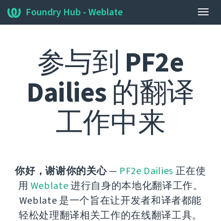
Foundry Hub - Weblate
展
开/
收
参与到
PF2e
起
导
航
Dailies
的翻译
栏
工作中来
你好，谢谢你的关心
—
PF2e Dailies
正在使
用
Weblate
进行自身的本地化翻译工作。
Weblate 是一个旨在让开发者和译者都能
轻松处理翻译相关工作的在线翻译工具。