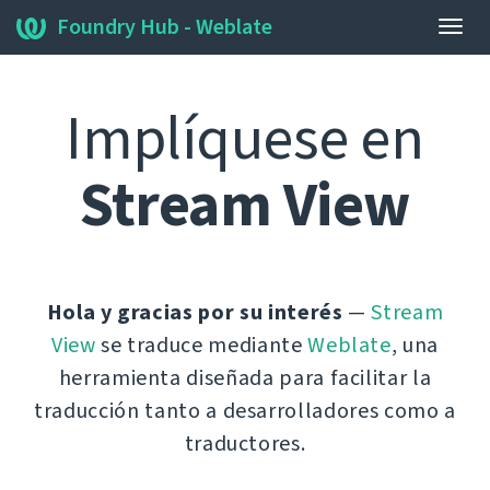
Foundry Hub - Weblate
Camb
nave
Implíquese en
Stream View
Hola y gracias por su interés
—
Stream
View
se traduce mediante
Weblate
, una
herramienta diseñada para facilitar la
traducción tanto a desarrolladores como a
traductores.