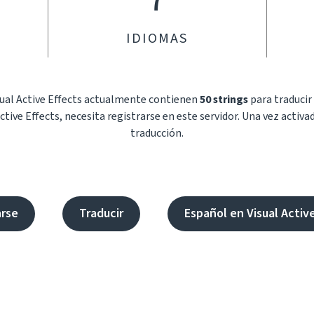
IDIOMAS
sual Active Effects actualmente contienen
50 strings
para traducir
Active Effects, necesita registrarse en este servidor. Una vez activa
traducción.
arse
Traducir
Español en Visual Activ