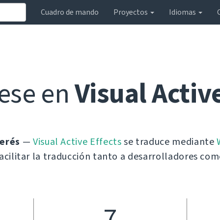
Cuadro de mando
Proyectos
Idiomas
ese en
Visual Activ
terés
—
Visual Active Effects
se traduce mediante
acilitar la traducción tanto a desarrolladores com
7