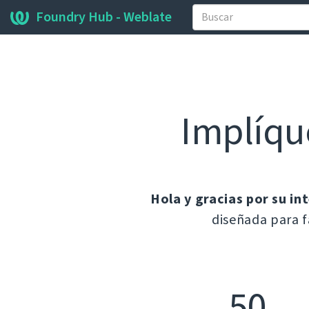
Foundry Hub - Weblate
Implíqu
Hola y gracias por su in
diseñada para f
50