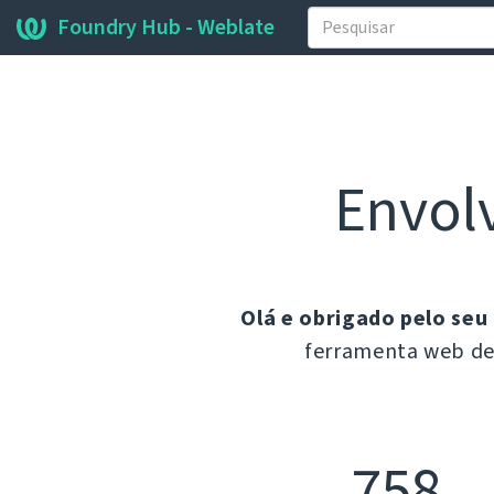
Foundry Hub - Weblate
Envol
Olá e obrigado pelo seu
ferramenta web des
758