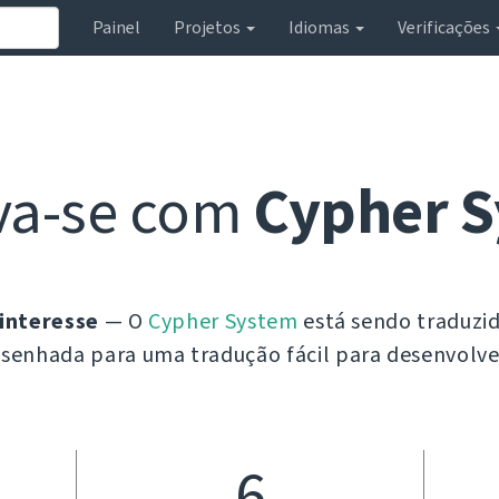
Painel
Projetos
Idiomas
Verificações
va-se com
Cypher 
 interesse
— O
Cypher System
está sendo traduzi
enhada para uma tradução fácil para desenvolve
6