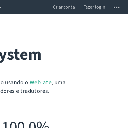
Criar conta
Fazer login
System
do usando o
Weblate
, uma
dores e tradutores.
100,0%