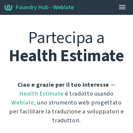
Foundry Hub - Weblate
Attiv
navi
Partecipa a
Health Estimate
Ciao e grazie per il tuo interesse
—
Health Estimate
è tradotto usando
Weblate
, uno strumento web progettato
per facilitare la traduzione a sviluppatori e
traduttori.