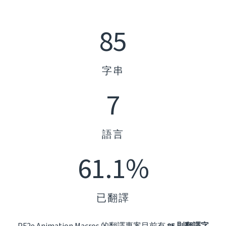
85
字串
7
語言
61.1%
已翻譯