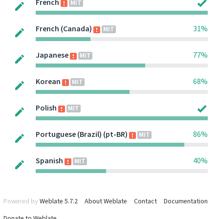
French
MIT
French (Canada)
31%
MIT
Japanese
77%
MIT
Korean
68%
MIT
Polish
MIT
Portuguese (Brazil) (pt-BR)
86%
MIT
Spanish
40%
MIT
Powered by
Weblate 5.7.2
About Weblate
Contact
Documentation
Donate to Weblate