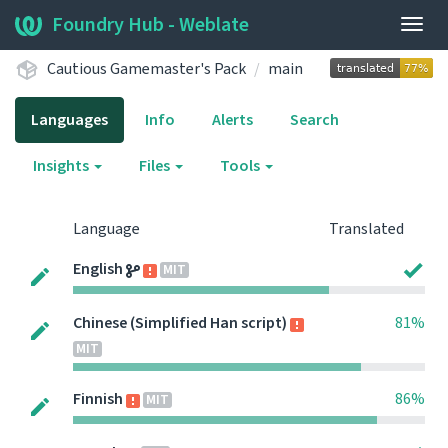
Foundry Hub - Weblate
Togg
navig
Cautious Gamemaster's Pack
main
Languages
Info
Alerts
Search
Insights
Files
Tools
Language
Translated
English
MIT
Chinese (Simplified Han script)
81%
MIT
Finnish
86%
MIT