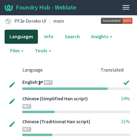
Foundry Hub - Weblate
Togg
navig
PF2e Dorako UI
main
Languages
Info
Search
Insights
Files
Tools
Language
Translated
English
MIT
Chinese (Simplified Han script)
34%
MIT
Chinese (Traditional Han script)
31%
MIT