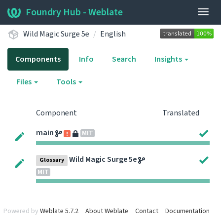
Foundry Hub - Weblate
Togg
navig
Wild Magic Surge 5e
English
Components
Info
Search
Insights
Files
Tools
Component
Translated
main
MIT
Wild Magic Surge 5e
Glossary
MIT
Powered by
Weblate 5.7.2
About Weblate
Contact
Documentation